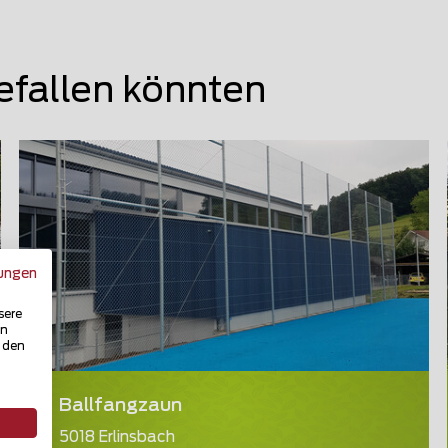
efallen könnten
ungen
sere
in
u den
Ballfangzaun
5018 Erlinsbach