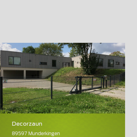
Decorzaun
89597 Munderkingen