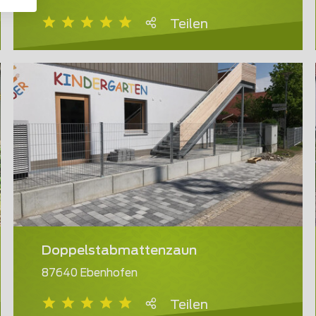
Teilen
Doppelstabmattenzaun
87640 Ebenhofen
Teilen