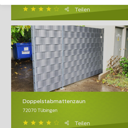
Teilen
Doppelstabmattenzaun
72070 Tübingen
Teilen