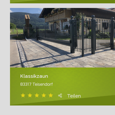
Klassikzaun
83317 Teisendorf
Teilen