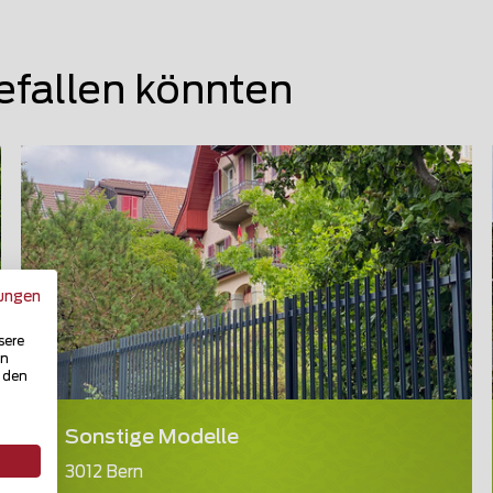
efallen könnten
ungen
sere
in
u den
Sonstige Modelle
3012 Bern