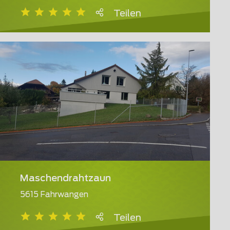
Teilen
Maschendrahtzaun
5615 Fahrwangen
Teilen