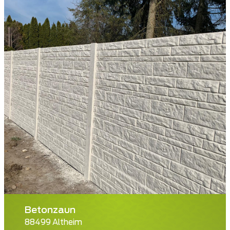
Betonzaun
88499 Altheim