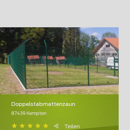
Doppelstabmattenzaun
87439 Kempten
Teilen