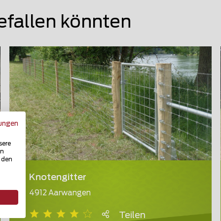
efallen könnten
ungen
sere
in
u den
Knotengitter
4912 Aarwangen
Teilen