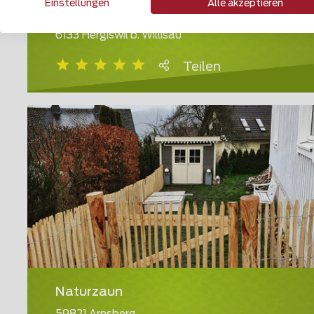
Einstellungen
Alle akzeptieren
Holz Sichtschutz
6133 Hergiswil b. Willisau
Teilen
Naturzaun