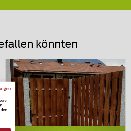
efallen könnten
ungen
sere
in
u den