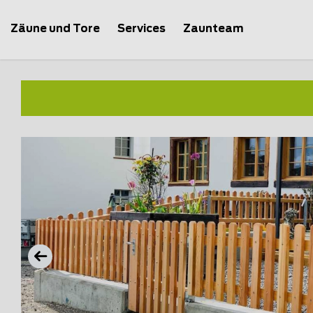
Zäune und Tore
Services
Zaunteam