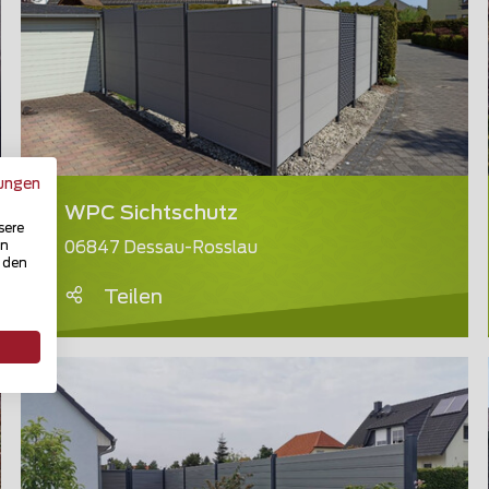
ungen
WPC Sichtschutz
sere
in
06847 Dessau-Rosslau
u den
Teilen