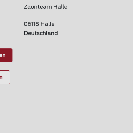
Zaunteam Halle
06118 Halle
Deutschland
en
n