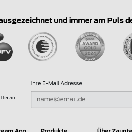
ausgezeichnet und immer am Puls d
Ihre E-Mail Adresse
tter an
team App
Produkte
Über Zaunt