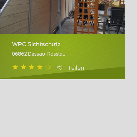
WPC Sichtschutz
06862 Dessau-Rosslau
Teilen