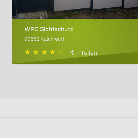
WPC Sichtschutz
90562 Kalchreuth
Teilen