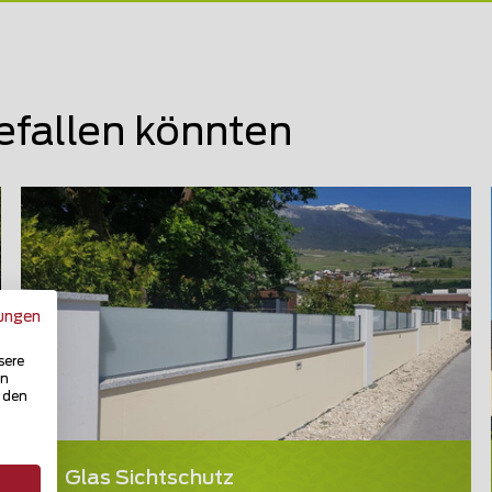
efallen könnten
ungen
sere
in
u den
Glas Sichtschutz