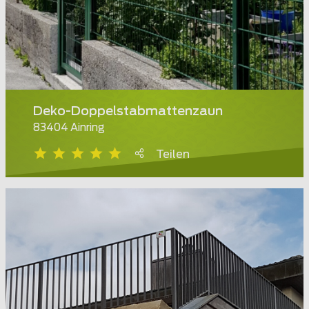
Deko-Doppelstabmattenzaun
83404 Ainring
Teilen