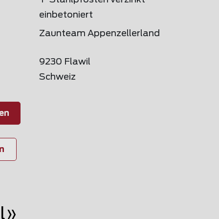
T-Stahlpfosten verzinkt
einbetoniert
Zaunteam Appenzellerland
9230 Flawil
Schweiz
en
n
l»