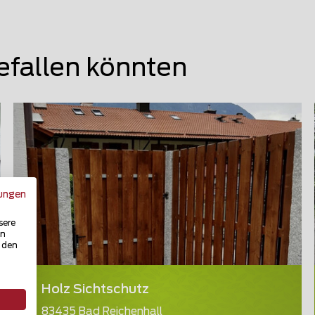
efallen könnten
ungen
sere
in
u den
Holz Sichtschutz
83435 Bad Reichenhall