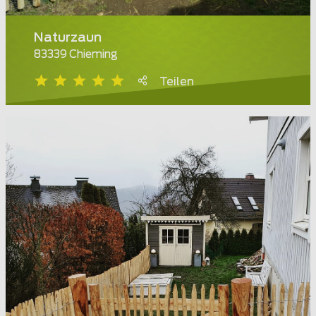
Naturzaun
83339 Chieming
Teilen