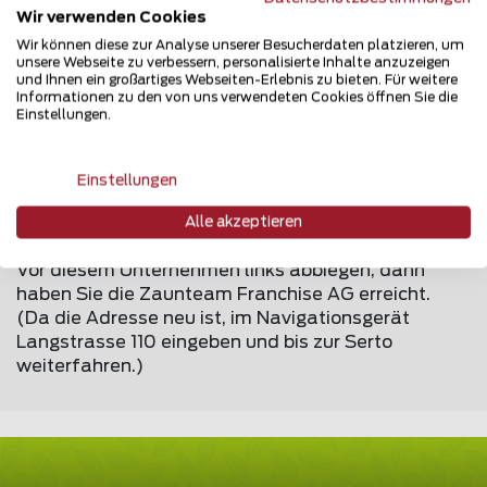
Wir verwenden Cookies
Firmen-Nr Handelsregister: CH-020.3.910.760-9
Wir können diese zur Analyse unserer Besucherdaten platzieren, um
MWST Nr: CHE-101.987.787 MWST
unsere Webseite zu verbessern, personalisierte Inhalte anzuzeigen
und Ihnen ein großartiges Webseiten-Erlebnis zu bieten. Für weitere
Vertretungsberechtigter (Vorstand): Walter
Informationen zu den von uns verwendeten Cookies öffnen Sie die
Hübscher
Einstellungen.
Anfahrt
Einstellungen
Autobahn-Abfahrt Frauenfeld Ost, nach 500 Meter
im Kreisel die dritte Ausfahrt nehmen und dem
Alle akzeptieren
Straßenverlauf bis zum Unternehmen Serto folgen.
Vor diesem Unternehmen links abbiegen, dann
haben Sie die Zaunteam Franchise AG erreicht.
(Da die Adresse neu ist, im Navigationsgerät
Langstrasse 110 eingeben und bis zur Serto
weiterfahren.)