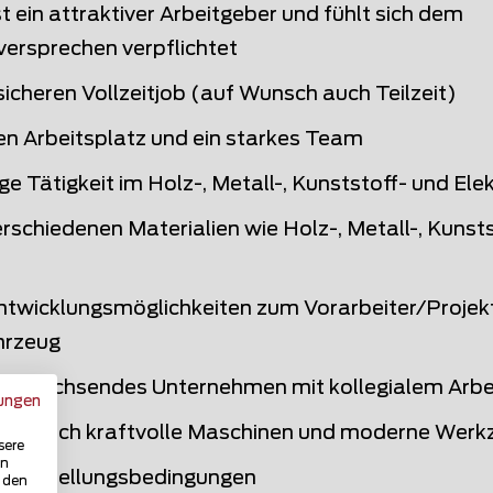
 ein attraktiver Arbeitgeber und fühlt sich dem
versprechen verpflichtet
sicheren Vollzeitjob (auf Wunsch auch Teilzeit)
en Arbeitsplatz und ein starkes Team
tige Tätigkeit im Holz-, Metall-, Kunststoff- und E
erschiedenen Materialien wie Holz-, Metall-, Kunsts
ntwicklungsmöglichkeiten zum Vorarbeiter/Projekt
hrzeug
s, wachsendes Unternehmen mit kollegialem Arbe
ungen
ng durch kraftvolle Maschinen und moderne Werk
sere
in
e Anstellungsbedingungen
u den