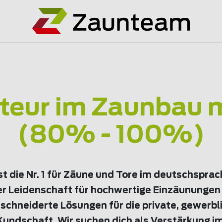
eur im Zaunbau 
(80% - 100%)
t die Nr. 1 für Zäune und Tore im deutschspra
er Leidenschaft für hochwertige Einzäunungen 
chneiderte Lösungen für die private, gewerbl
ndschaft. Wir suchen dich als Verstärkung i