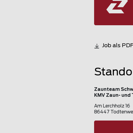
Job als PD
Stando
Zaunteam Sch
KMV Zaun- und
Am Lerchholz 16
86447 Todtenweis