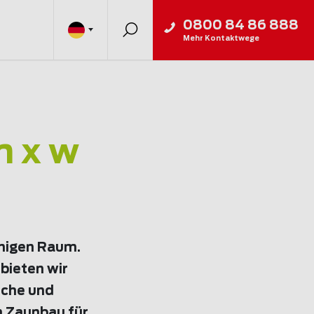
0800 84 86 888
Mehr Kontaktwege
m x w
chigen Raum.
bieten wir
iche und
m Zaunbau für