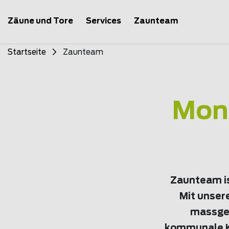
Zäune und Tore
Services
Zaunteam
Startseite
Zaunteam
Mont
Zaunteam is
Mit unser
massges
kommunale Ku