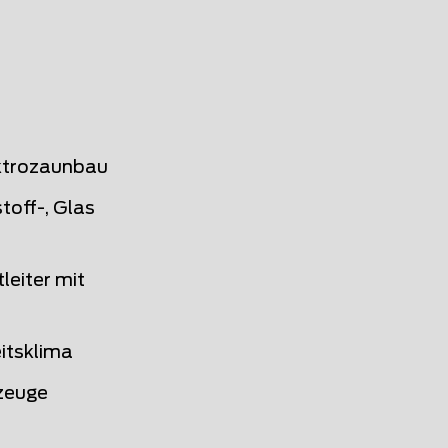
lektrozaunbau
toff-, Glas
leiter mit
itsklima
zeuge