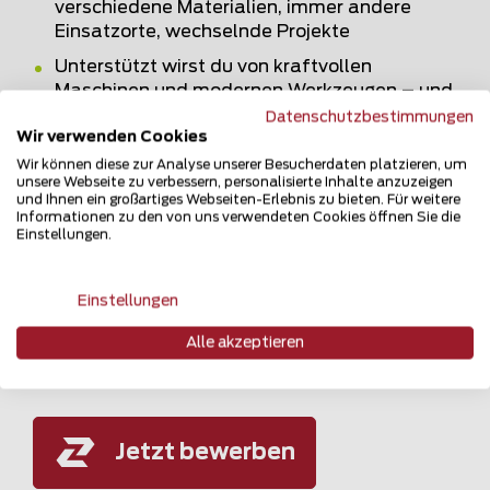
verschiedene Materialien, immer andere
Einsatzorte, wechselnde Projekte
Unterstützt wirst du von kraftvollen
Maschinen und modernen Werkzeugen – und
deinem aufgestellten, coolen Team natürlich
Datenschutzbestimmungen
Wir verwenden Cookies
Legendäre Teamevents
Wir können diese zur Analyse unserer Besucherdaten platzieren, um
unsere Webseite zu verbessern, personalisierte Inhalte anzuzeigen
Du spürst, das passt mit uns? Dann freuen wir
und Ihnen ein großartiges Webseiten-Erlebnis zu bieten. Für weitere
Informationen zu den von uns verwendeten Cookies öffnen Sie die
uns auf deine Bewerbung – auch telefonisch.
Einstellungen.
Und Ivan Eggenberger freut sich auf deine
Fragen. Also natürlich nur, wenn du welche
hast.
Einstellungen
Alle akzeptieren
Jetzt bewerben