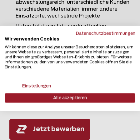
abwechslungsreich: unterschiedliche Kunden,
verschiedene Materialien, immer andere
Einsatzorte, wechselnde Projekte
Unterstützt wirst du von kraftvollen
Maschinen und modernen Werkzeugen – und
Datenschutzbestimmungen
Wir verwenden Cookies
deinem aufgestellten, coolen Team natürlich
Wir können diese zur Analyse unserer Besucherdaten platzieren, um
Legendäre Teamevents
unsere Webseite zu verbessern, personalisierte Inhalte anzuzeigen
und Ihnen ein großartiges Webseiten-Erlebnis zu bieten. Für weitere
Informationen zu den von uns verwendeten Cookies öffnen Sie die
Du spürst, das passt mit uns? Dann freuen wir
Einstellungen.
uns auf deine Bewerbung – auch telefonisch.
Und Dennis Oswald freut sich auf deine Fragen.
Also natürlich nur, wenn du welche hast.
Einstellungen
Alle akzeptieren
Jetzt bewerben