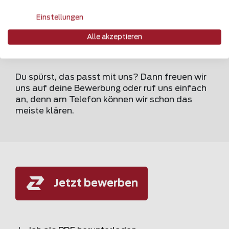
Unterstützt wirst du von kraftvollen
Einstellungen
Maschinen und modernen Werkzeugen – und
deinem aufgestellten, coolen Team natürlich
Alle akzeptieren
sehr gutes Gehalt
Du spürst, das passt mit uns? Dann freuen wir
uns auf deine Bewerbung oder ruf uns einfach
an, denn am Telefon können wir schon das
meiste klären.
Jetzt bewerben