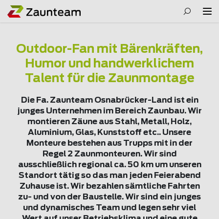
Outdoor-Fan mit Bärenkräften,
Humor und handwerklichem
Talent für die Zaunmontage
Die Fa. Zaunteam Osnabrücker-Land ist ein
junges Unternehmen im Bereich Zaunbau. Wir
montieren Zäune aus Stahl, Metall, Holz,
Aluminium, Glas, Kunststoff etc.. Unsere
Monteure bestehen aus Trupps mit in der
Regel 2 Zaunmonteuren. Wir sind
ausschließlich regional ca. 50 km um unseren
Standort tätig so das man jeden Feierabend
Zuhause ist. Wir bezahlen sämtliche Fahrten
zu- und von der Baustelle. Wir sind ein junges
und dynamisches Team und legen sehr viel
Wert auf unser Betriebsklima und eine gute