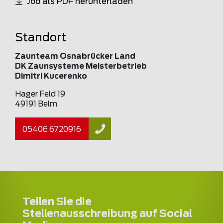
Job als PDF herunterladen
Standort
Zaunteam Osnabrücker Land
DK Zaunsysteme Meisterbetrieb
Dimitri Kucerenko
Hager Feld 19
49191 Belm
05406 6720916
Teilen Sie die
Stellenausschreibung auf Social