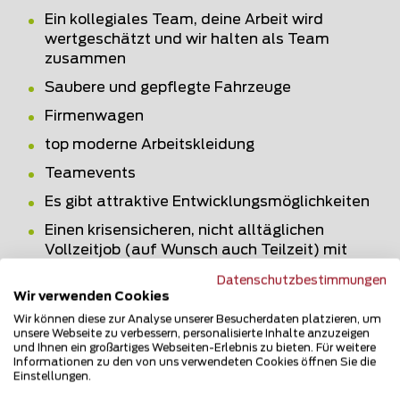
Ein kollegiales Team, deine Arbeit wird
wertgeschätzt und wir halten als Team
zusammen
Saubere und gepflegte Fahrzeuge
Firmenwagen
top moderne Arbeitskleidung
Teamevents
Es gibt attraktive Entwicklungsmöglichkeiten
Einen krisensicheren, nicht alltäglichen
Vollzeitjob (auf Wunsch auch Teilzeit) mit
attraktivem Weiterbildungsangebot und,
Datenschutzbestimmungen
falls du hoch hinauswillst, spannenden
Wir verwenden Cookies
Aufstiegsmöglichkeiten
Wir können diese zur Analyse unserer Besucherdaten platzieren, um
unsere Webseite zu verbessern, personalisierte Inhalte anzuzeigen
Langeweile ade – deine Arbeit ist äusserst
und Ihnen ein großartiges Webseiten-Erlebnis zu bieten. Für weitere
abwechslungsreich: unterschiedliche Kunden,
Informationen zu den von uns verwendeten Cookies öffnen Sie die
verschiedene Materialien, immer andere
Einstellungen.
Einsatzorte, wechselnde Projekte