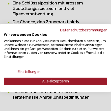
Eine Schlüsselposition mit grossem
Gestaltungsspielraum und viel
Eigenverantwortung
Die Chance, den Zaunmarkt aktiv
mitzugestalten und langfristig
Datenschutzbestimmungen
weiterzuentwickeln
Wir verwenden Cookies
Flache Hierarchien, kurze
Wir können diese zur Analyse unserer Besucherdaten platzieren, um
unsere Webseite zu verbessern, personalisierte Inhalte anzuzeigen
Entscheidungswege in einem
und Ihnen ein großartiges Webseiten-Erlebnis zu bieten. Für weitere
unterstützenden Umfeld
Informationen zu den von uns verwendeten Cookies öffnen Sie die
Einstellungen.
Eine strukturierte Einarbeitung sowie
umfangreiche interne
Weiterbildungsangebote
Einstellungen
Ein motiviertes, bodenständiges Team, das
Alle akzeptieren
gemeinsam anpackt und Erfolge feiert
Ein modernes Arbeitsumfeld und
zeitgemässe Anstellungsbedingungen