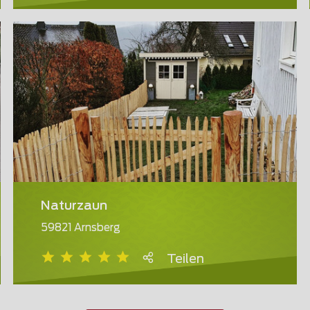
Naturzaun
59821 Arnsberg
Teilen