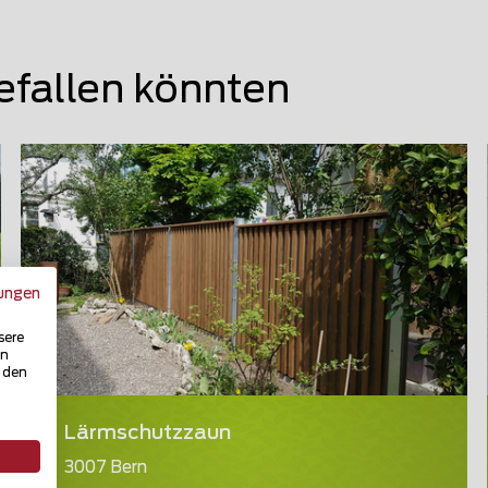
efallen könnten
ungen
sere
in
u den
Lärmschutzzaun
3007 Bern