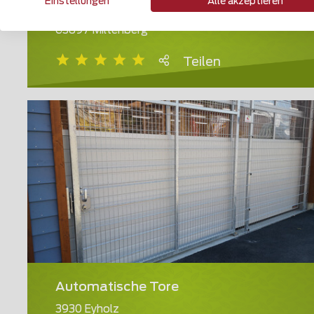
Einstellungen
Alle akzeptieren
Gabionen Steinkörbe
63897 Miltenberg
Teilen
Automatische Tore
3930 Eyholz