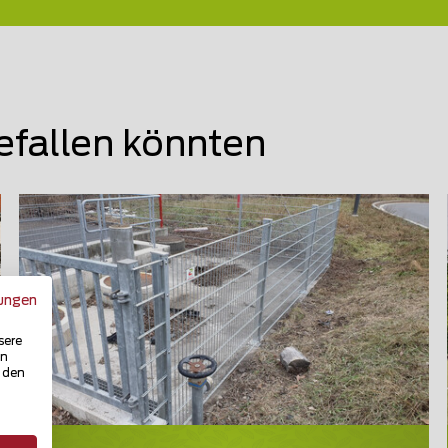
efallen könnten
ungen
sere
in
u den