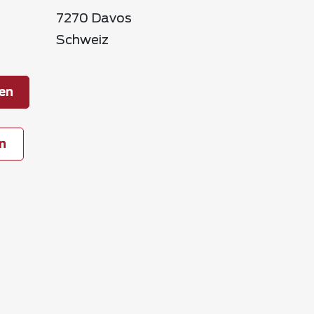
7270 Davos
Schweiz
en
n