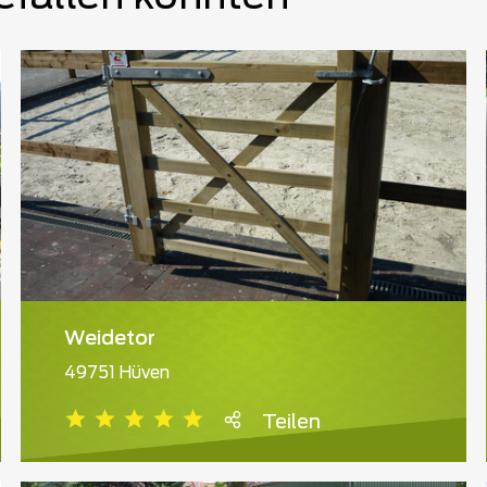
Weidetor
49751 Hüven
Teilen