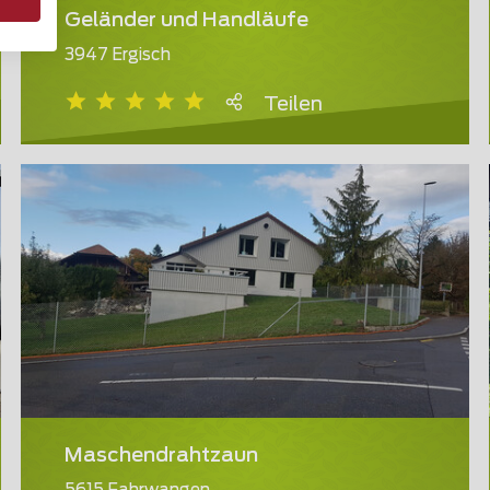
Geländer und Handläufe
3947 Ergisch
Teilen
Maschendrahtzaun