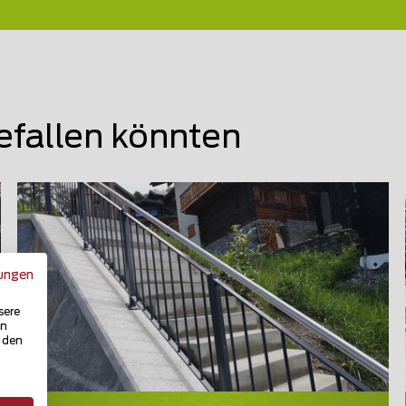
efallen könnten
ungen
sere
in
u den