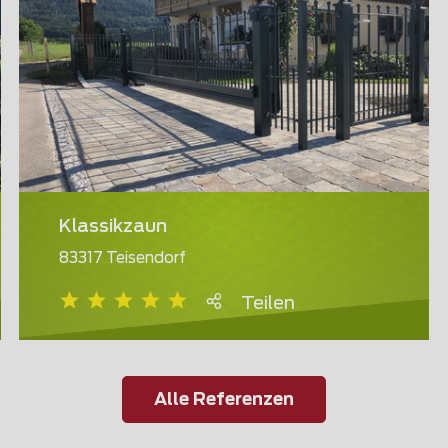
Klassikzaun
83317 Teisendorf
Teilen
Alle Referenzen