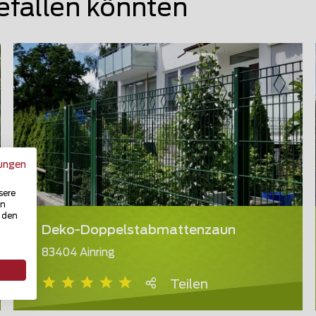
efallen könnten
ungen
sere
in
u den
Deko-Doppelstabmattenzaun
83404 Ainring
Teilen