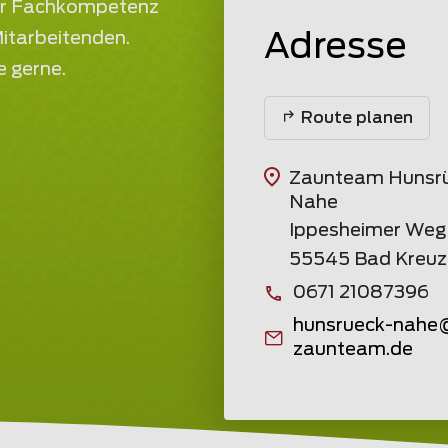
er Fachkompetenz
Mitarbeitenden.
Adresse
e gerne.
Route planen
Zaunteam Hunsr
Nahe
Ippesheimer Weg
55545 Bad Kreu
0671 21087396
hunsrueck-nahe
zaunteam
.de