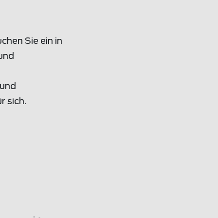
chen Sie ein in
 und
 und
 sich.
e