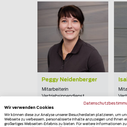
Lieblingszaun
Erfahrung
Rhombuszaun mit Glas
km
Hobby
gebaute Zäune
Backen, Lesen,
Reisen
Peggy Neidenberger
Is
Mitarbeiterin
Mita
Vertriebsinnendienst
Vert
Fah
Datenschutzbestimm
E-Mail
Wir verwenden Cookies
E-M
Zurück
Zurück
Zurück
Wir können diese zur Analyse unserer Besucherdaten platzieren, um un
Webseite zu verbessern, personalisierte Inhalte anzuzeigen und Ihnen e
großartiges Webseiten-Erlebnis zu bieten. Für weitere Informationen z