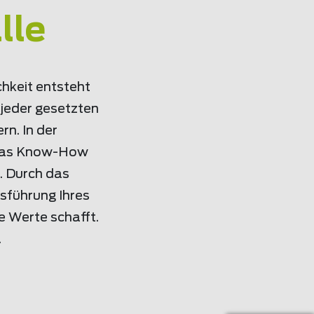
lle
chkeit entsteht
 jeder gesetzten
n. In der
n das Know-How
r. Durch das
sführung Ihres
e Werte schafft.
.