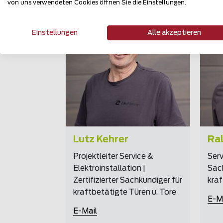
von uns verwendeten Cookies öffnen Sie die Einstellungen.
Lieblingszaun
Einstellungen
Alle akzeptieren
Erfahrung
Holzzaun
24 km
Hobby
gebaute Zäune
Wandern,
Radfahren
Lutz Kehrer
Ral
Projektleiter Service &
Serv
Elektroinstallation |
Sac
Zertifizierter Sachkundiger für
kraf
kraftbetätigte Türen u. Tore
E-M
E-Mail
Zurück
Zurück
Zurück