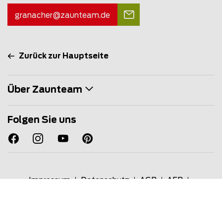
granacher@
zaunteam
.de
Zurück zur Hauptseite
Über Zaunteam
Folgen Sie uns
Impressum
Datenschutz
AGB
AEB
Zaunteam TMS
Extranet
© Copyright 2026
Zaunteam Franchise AG