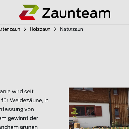
rtenzaun
Holzzaun
Naturzaun
nie wird seit
 für Weidezäune, in
infassung von
em gewinnt der
manchem grünen