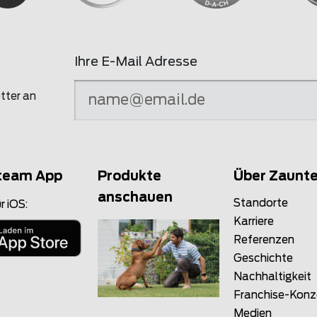
Ihre E-Mail Adresse
tter an
team App
Produkte
Über Zaunt
anschauen
Standorte
r iOS:
Karriere
Referenzen
Geschichte
Nachhaltigkeit
Franchise-Kon
Medien