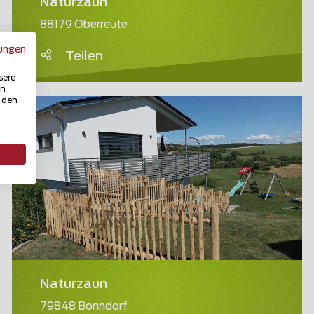
Naturzaun
88179 Oberreute
ungen
Teilen
sere
in
u den
Naturzaun
79848 Bonndorf