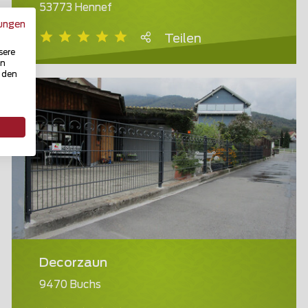
53773 Hennef
ungen
Teilen
sere
in
u den
Decorzaun
9470 Buchs