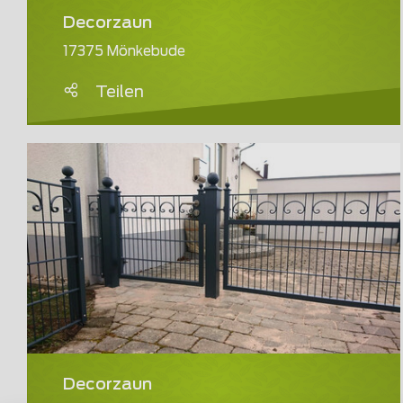
Decorzaun
17375 Mönkebude
Teilen
Decorzaun