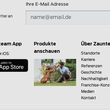
Ihre E-Mail Adresse
tter an
team App
Produkte
Über Zaunt
anschauen
Standorte
r iOS:
Karriere
Referenzen
Geschichte
Nachhaltigkeit
Franchise-Kon
Medien
Kontakt