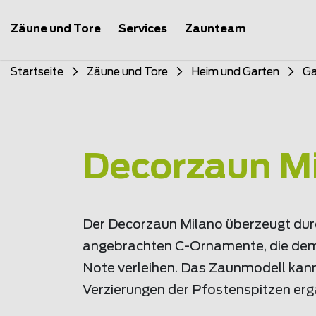
Zäune und Tore
Services
Zaunteam
Startseite
Zäune und Tore
Heim und Garten
Ga
Decorzaun M
Der Decorzaun Milano überzeugt dur
angebrachten C-Ornamente, die dem 
Note verleihen. Das Zaunmodell kan
Verzierungen der Pfostenspitzen er