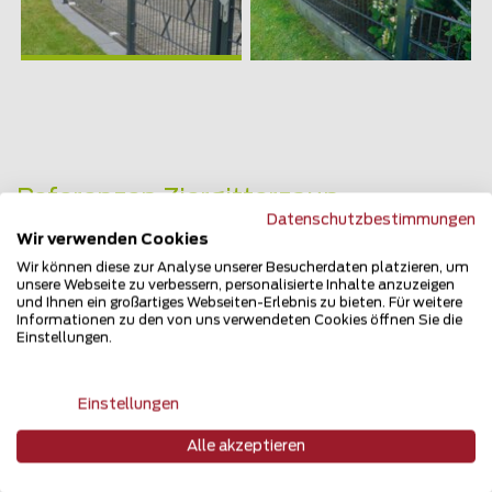
Referenzen Ziergitterzaun
Datenschutzbestimmungen
Wir verwenden Cookies
Täglich erweitert sich die Liste zufriedener
Zaunteam Kunden. Tauchen Sie ein in die
Wir können diese zur Analyse unserer Besucherdaten platzieren, um
unsere Webseite zu verbessern, personalisierte Inhalte anzuzeigen
vielfältigen Möglichkeiten von erfolgreich
und Ihnen ein großartiges Webseiten-Erlebnis zu bieten. Für weitere
umgesetzten Zaun- und Torprojekten und
Informationen zu den von uns verwendeten Cookies öffnen Sie die
überzeugen Sie sich selbst. In dieser Zaunteam
Einstellungen.
Referenzsammlung finden Sie eine Vielzahl der
realisierten Zaun- und Torlösungen.
Einstellungen
Alle akzeptieren