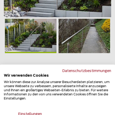
Datenschutzbestimmungen
Wir verwenden Cookies
Wir können diese zur Analyse unserer Besucherdaten platzieren, um
Referenzen Handläufe aus Edelstahl
unsere Webseite zu verbessern, personalisierte Inhalte anzuzeigen
und Ihnen ein großartiges Webseiten-Erlebnis zu bieten. Für weitere
Informationen zu den von uns verwendeten Cookies öffnen Sie die
Täglich erweitert sich die Liste zufriedener
Einstellungen.
Zaunteam Kunden. Tauchen Sie ein in die
vielfältigen Möglichkeiten von erfolgreich
umgesetzten Zaun- und Torprojekten und
Einstellungen