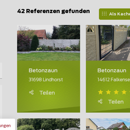
42 Referenzen gefunden
Als Kach
Betonzaun
Betonzaun
31698 Lindhorst
14612 Falkens
Teilen
Teilen
ungen