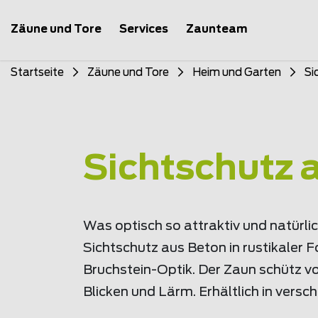
Zäune und Tore
Services
Zaunteam
Startseite
Zäune und Tore
Heim und Garten
Si
Sichtschutz a
Was optisch so attraktiv und natürlich
Sichtschutz aus Beton in rustikaler F
Bruchstein-Optik. Der Zaun schütz 
Blicken und Lärm. Erhältlich in versc