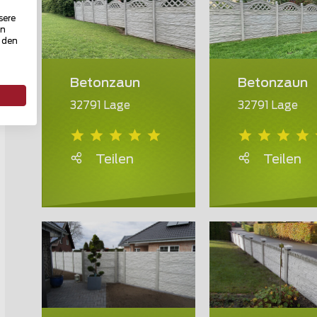
sere
in
u den
Betonzaun
Betonzaun
32791 Lage
32791 Lage
Teilen
Teilen