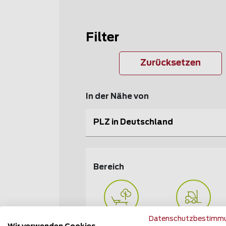
Filter
Zurücksetzen
In der Nähe von
PLZ in Deutschland
Bereich
Datenschutzbestimm
Heim und Garten
Industrie und