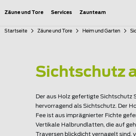
Zäune und Tore
Services
Zaunteam
Startseite
Zäune und Tore
Heim und Garten
Si
Sichtschutz a
Der aus Holz gefertigte Sichtschutz 
hervorragend als Sichtschutz. Der H
Fee ist aus imprägnierter Fichte gefer
Vertikale Halbrundlatten, die auf g
Traversen blickdicht vernagelt sind, 