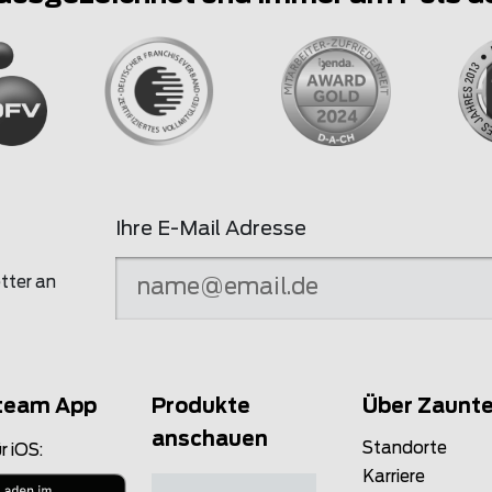
Ihre E-Mail Adresse
tter an
team App
Produkte
Über Zaunt
anschauen
Standorte
r iOS:
Karriere