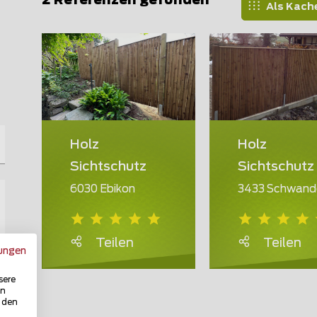
2 Referenzen gefunden
Als Kach
Holz
Holz
Sichtschutz
Sichtschutz
6030 Ebikon
3433 Schwand
Teilen
Teilen
ungen
sere
in
u den