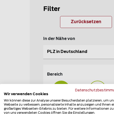
Filter
Zurücksetzen
In der Nähe von
PLZ in Deutschland
Bereich
Datenschutzbestimm
Wir verwenden Cookies
Wir können diese zur Analyse unserer Besucherdaten platzieren, um un
Heim und Garten
Industrie und
Webseite zu verbessern, personalisierte Inhalte anzuzeigen und Ihnen e
Sicherheit
großartiges Webseiten-Erlebnis zu bieten. Für weitere Informationen z
von uns verwendeten Cookies öffnen Sie die Einstellungen.