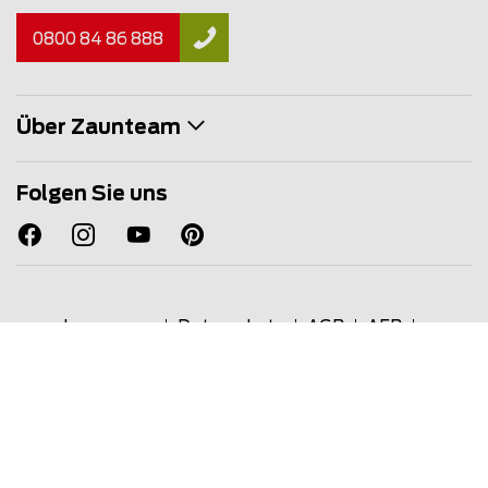
0800 84 86 888
Über Zaunteam
Folgen Sie uns
Impressum
Datenschutz
AGB
AEB
Zaunteam TMS
Extranet
© Copyright 2026
Zaunteam Franchise AG