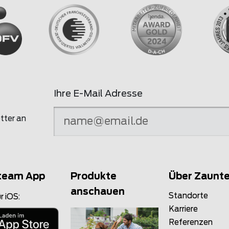
Ihre E-Mail Adresse
tter an
team App
Produkte
Über Zaunt
anschauen
Standorte
r iOS:
Karriere
Referenzen