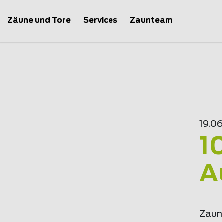
Zäune und Tore
Services
Zaunteam
19.0
1
A
Zaun