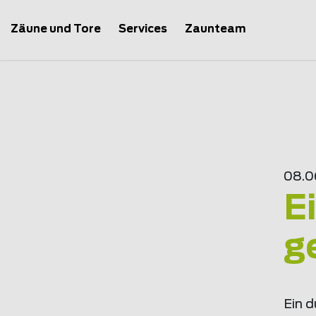
Zäune und Tore
Services
Zaunteam
08.0
E
g
Ein 