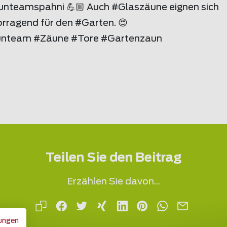
unteam
spahni 💪🏼 Auch #Glaszäune eignen sich
orragend für den #Garten. 😍
nteam #Zäune #Tore #Gartenzaun
Teilen Sie den Beitrag
Erzählen Sie davon...
ungen