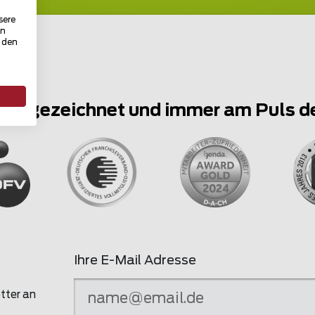
sere
in
u den
ausgezeichnet und immer am Puls d
Ihre E-Mail Adresse
tter an