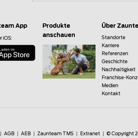
team App
Produkte
Über Zaunt
anschauen
Standorte
r iOS:
Karriere
Referenzen
Geschichte
Nachhaltigkeit
Franchise-Kon
Medien
Kontakt
AGB
AEB
Zaunteam TMS
Extranet
© Copyright 