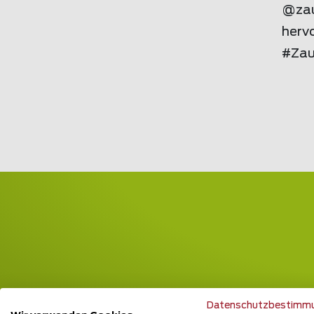
@
za
herv
#Zau
Datenschutzbestimm