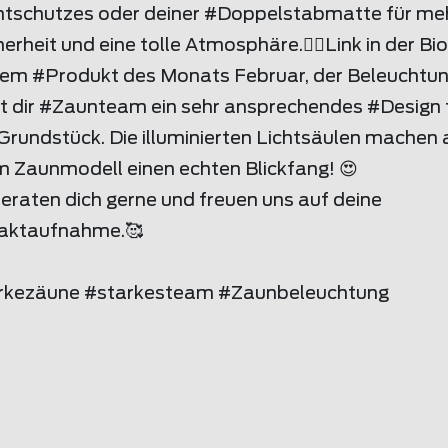
htschutzes oder deiner #Doppelstabmatte für me
erheit und eine tolle Atmosphäre.👉🏼Link in der Bio
dem #Produkt des Monats Februar, der Beleuchtun
et dir #Zaunteam ein sehr ansprechendes #Design 
Grundstück. Die illuminierten Lichtsäulen machen 
m Zaunmodell einen echten Blickfang! 😍
eraten dich gerne und freuen uns auf deine
aktaufnahme.🥰
rkezäune #starkesteam #Zaunbeleuchtung