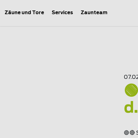
Zäune und Tore
Services
Zaunteam
07.0

d.
🟢🔴 