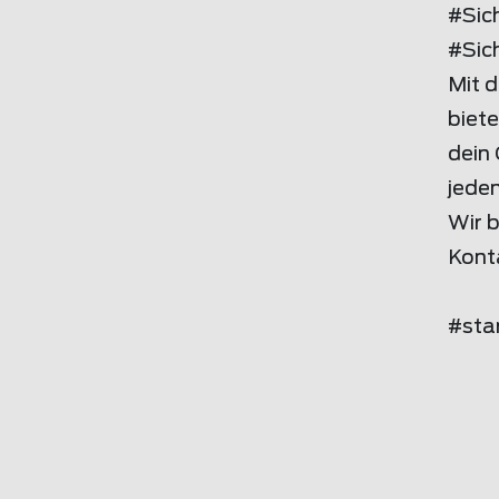
#Sic
#Sich
Mit 
biet
dein 
jede
Wir b
Kont
#sta