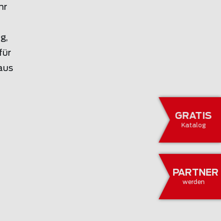
hr
g,
für
aus
GRATIS
Katalog
PARTNER
werden