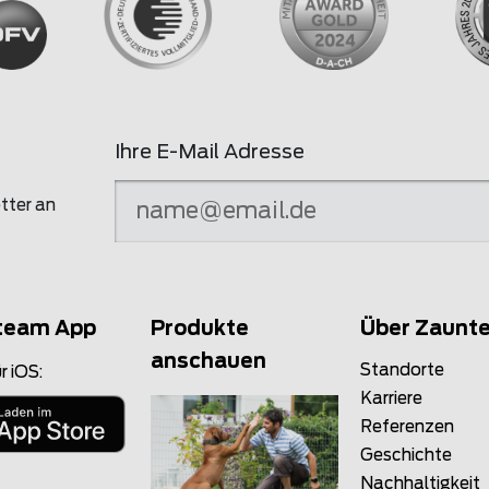
Ihre E-Mail Adresse
tter an
team App
Produkte
Über Zaunt
anschauen
Standorte
r iOS:
Karriere
Referenzen
Geschichte
Nachhaltigkeit