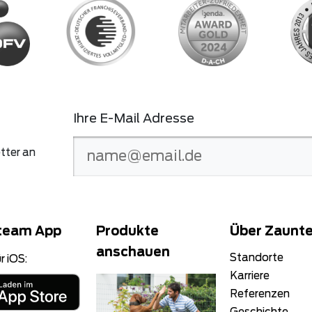
Ihre E-Mail Adresse
tter an
team App
Produkte
Über Zaunt
anschauen
Standorte
r iOS:
Karriere
Referenzen