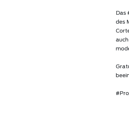
Das 
des 
Corte
auch 
moder
Grat
beei
#Pro