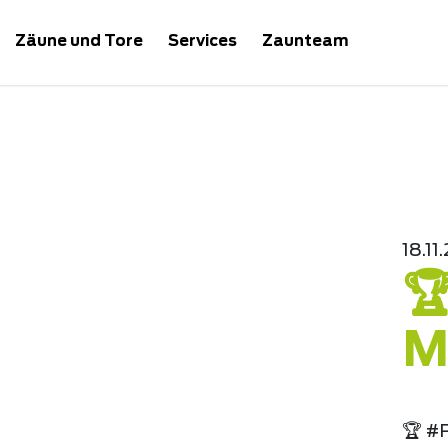
Zäune und Tore
Services
Zaunteam
18.11

M
🏆 #