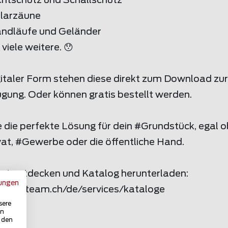
ichtschutz und Schallschutz
olarzäune
andläufe und Geländer
viele weitere. 😯
gitaler Form stehen diese direkt zum Download zur
gung. Oder können gratis bestellt werden.
 die perfekte Lösung für dein #Grundstück, egal o
vat, #Gewerbe oder die öffentliche Hand.
etzt entdecken und Katalog herunterladen:
ungen
zaunteam.ch/de/services/kataloge
sere
in
u den