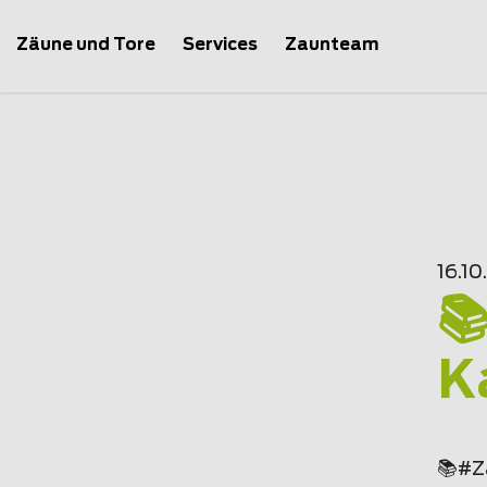
Zäune und Tore
Services
Zaunteam
16.1

K
📚#Z