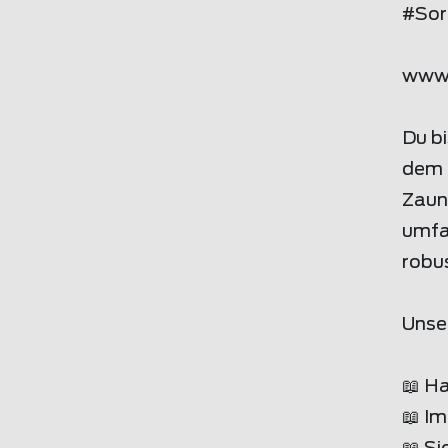
#Sor
www
Du b
dem 
Zaun
umfa
robu
Unse
📖 H
📖 I