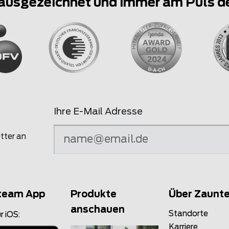
ausgezeichnet und immer am Puls d
Ihre E-Mail Adresse
tter an
team App
Produkte
Über Zaunt
anschauen
Standorte
r iOS:
Karriere