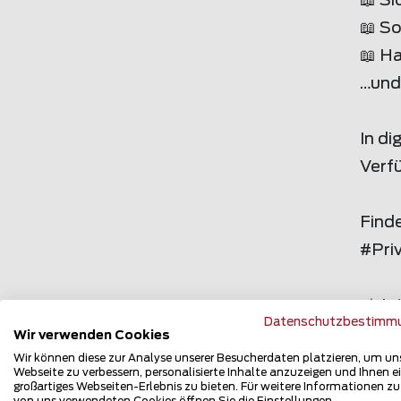
📖 S
📖 S
📖 H
…und 
In di
Verfü
Finde
#Pri
📲 J
Datenschutzbestimm
www.
Wir verwenden Cookies
Wir können diese zur Analyse unserer Besucherdaten platzieren, um un
Webseite zu verbessern, personalisierte Inhalte anzuzeigen und Ihnen e
großartiges Webseiten-Erlebnis zu bieten. Für weitere Informationen z