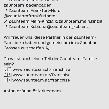
📍 Zaunteam Baden-Baden
zaunteam
_badenbaden
📍 Zaunteam Frankfurt-Nord
@
zaunteam
frankfurtnord
📍 Zaunteam Main-Kinzig @
zaunteam
.main.kinzig
📍 Zaunteam Koblenz @
zaunteam
_koblenz
Wir freuen uns, diese Partner in der Zaunteam-
Familie zu haben und gemeinsam im #Zaunbau
Grosses zu schaffen. 🚀
Du willst auch einen Teil der Zaunteam-Familie
sein?
🇨🇭 www.zaunteam.ch/franchise
🇩🇪 www.zaunteam.de/franchise
🇦🇹 www.zaunteam.at/franchise
#starkezäune #starkesteam