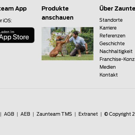
team App
Produkte
Über Zaunt
anschauen
Standorte
r iOS:
Karriere
Referenzen
Geschichte
Nachhaltigkeit
Franchise-Kon
Medien
Kontakt
AGB
AEB
Zaunteam TMS
Extranet
© Copyright 