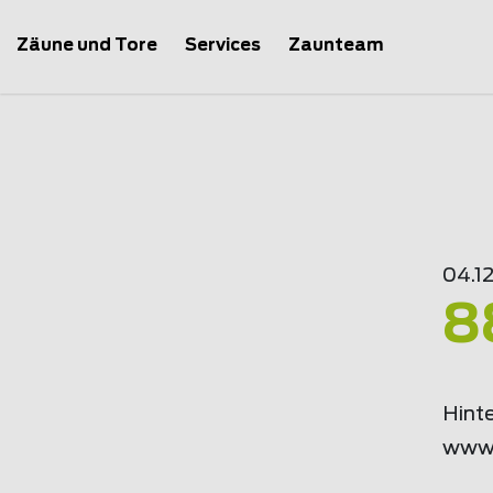
Zäune und Tore
Services
Zaunteam
04.1
8
Hinte
www