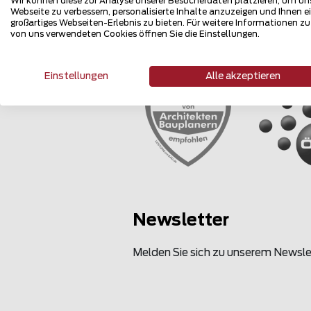
Wir können diese zur Analyse unserer Besucherdaten platzieren, um un
Webseite zu verbessern, personalisierte Inhalte anzuzeigen und Ihnen e
großartiges Webseiten-Erlebnis zu bieten. Für weitere Informationen z
von uns verwendeten Cookies öffnen Sie die Einstellungen.
Mehrfach 
Einstellungen
Alle akzeptieren
Newsletter
Melden Sie sich zu unserem Newsle