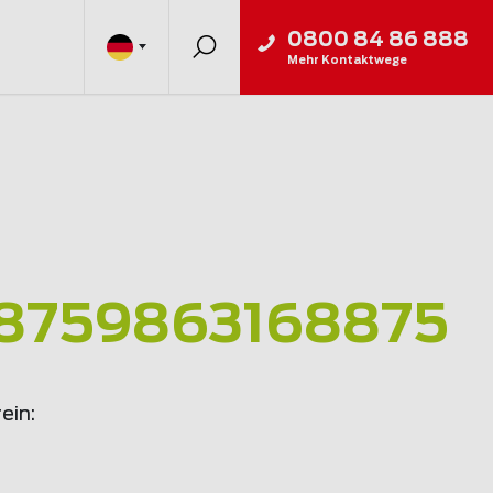
0800 84 86 888
Mehr Kontaktwege
58759863168875
ein: