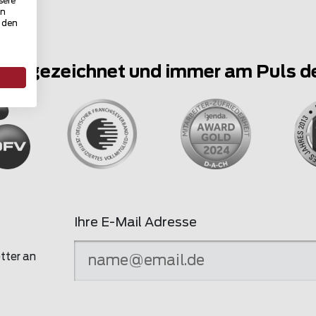
sere
in
u den
ausgezeichnet und immer am Puls d
Ihre E-Mail Adresse
tter an