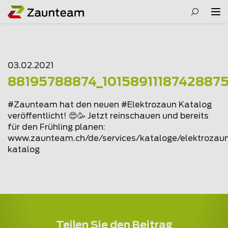
03.02.2021
88195788874_1015891118742887
#Zaunteam hat den neuen #Elektrozaun Katalog
veröffentlicht! 😍🥳 Jetzt reinschauen und bereits
für den Frühling planen:
www.
zaunteam
.ch/de/services/kataloge/elektrozau
katalog
Teilen Sie den Beitrag