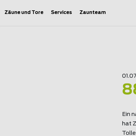
Zäune und Tore
Services
Zaunteam
01.07
8
Ein 
hat 
Tolle