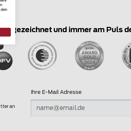
sere
in
u den
ausgezeichnet und immer am Puls d
Ihre E-Mail Adresse
tter an