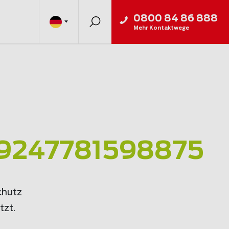
0800 84 86 888
Mehr Kontaktwege
9247781598875
chutz
tzt.