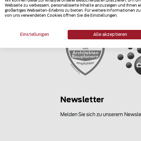
Wir können diese zur Analyse unserer Besucherdaten platzieren, um un
Webseite zu verbessern, personalisierte Inhalte anzuzeigen und Ihnen e
großartiges Webseiten-Erlebnis zu bieten. Für weitere Informationen z
von uns verwendeten Cookies öffnen Sie die Einstellungen.
Mehrfach 
Einstellungen
Alle akzeptieren
Newsletter
Melden Sie sich zu unserem Newsle