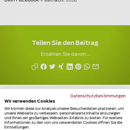
Dein Facebook-Postfach! 🏃‍♂️✉️
Teilen Sie den Beitrag
Erzählen Sie davon...
Datenschutzbestimmungen
Wir verwenden Cookies
Wir können diese zur Analyse unserer Besucherdaten platzieren, um
unsere Webseite zu verbessern, personalisierte Inhalte anzuzeigen
Mehrfach ausgezeichnet und immer am
und Ihnen ein großartiges Webseiten-Erlebnis zu bieten. Für weitere
Puls des Marktes
Informationen zu den von uns verwendeten Cookies öffnen Sie die
Einstellungen.