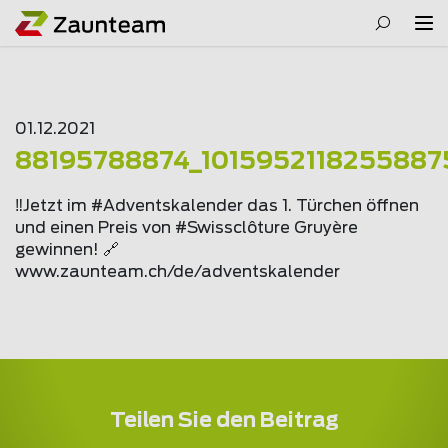
01.12.2021
88195788874_1015952118255887
‼Jetzt im #Adventskalender das 1. Türchen öffnen
und einen Preis von #Swissclôture Gruyère
gewinnen! 🔗
www.
zaunteam
.ch/de/adventskalender
Teilen Sie den Beitrag