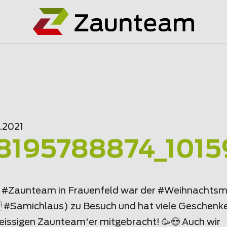
.2021
8195788874_101
m #Zaunteam in Frauenfeld war der #Weihnachts
🇭 #Samichlaus) zu Besuch und hat viele Geschenke
leissigen Zaunteam'er mitgebracht! 🥳😍 Auch wir