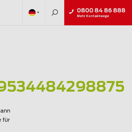
0800 84 86 888
Mehr Kontaktwege
59534484298875
mann
 für