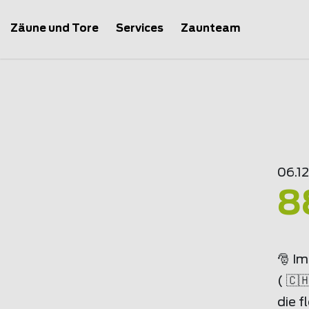
Zäune und Tore
Services
Zaunteam
06.12
8
🎅 I
( 🇨
die f