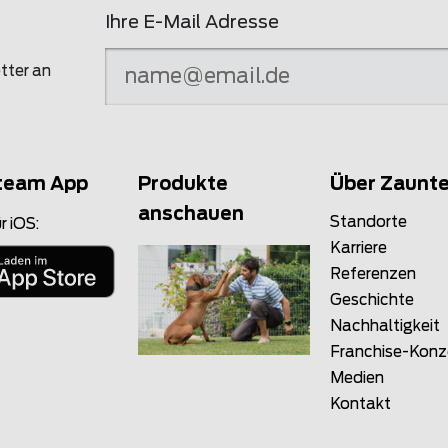
Ihre E-Mail Adresse
tter an
team App
Produkte
Über Zaunt
anschauen
Standorte
r iOS:
Karriere
Referenzen
Geschichte
Nachhaltigkeit
Franchise-Kon
Medien
Kontakt