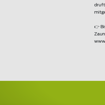
druf
mitge
👉 B
Zaun?
www