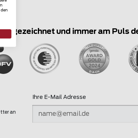
sere
in
u den
ausgezeichnet und immer am Puls d
Ihre E-Mail Adresse
tter an