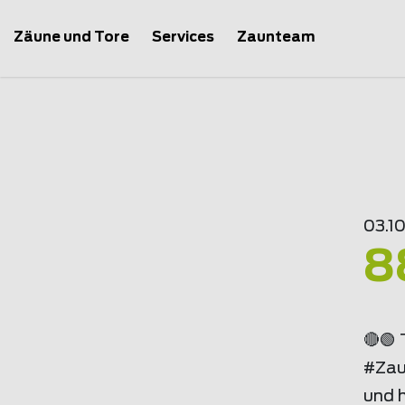
Zäune und Tore
Services
Zaunteam
03.1
8
🔴🟢 
#Zau
und 