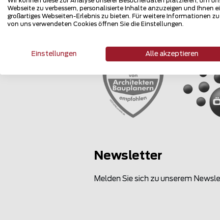
Wir können diese zur Analyse unserer Besucherdaten platzieren, um un
Webseite zu verbessern, personalisierte Inhalte anzuzeigen und Ihnen e
großartiges Webseiten-Erlebnis zu bieten. Für weitere Informationen z
von uns verwendeten Cookies öffnen Sie die Einstellungen.
Mehrfach 
Einstellungen
Alle akzeptieren
Newsletter
Melden Sie sich zu unserem Newsle