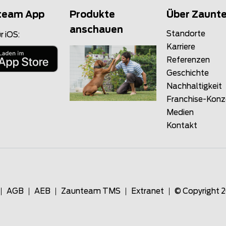
team App
Produkte
Über Zaunt
anschauen
Standorte
r iOS:
Karriere
Referenzen
Geschichte
Nachhaltigkeit
Franchise-Kon
Medien
Kontakt
AGB
AEB
Zaunteam TMS
Extranet
© Copyright 