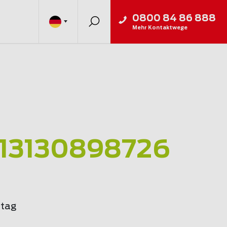
0800 84 86 888
Mehr Kontaktwege
13130898726
rtag