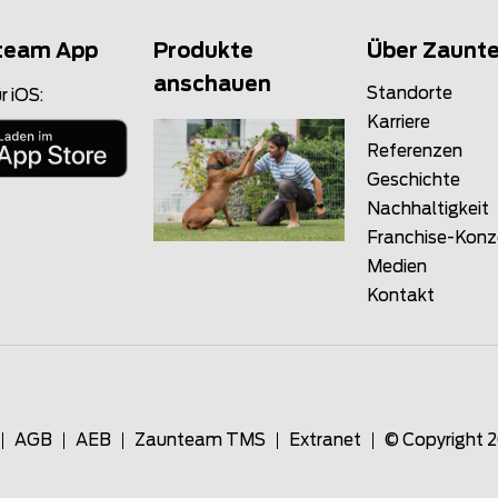
team App
Produkte
Über Zaunt
anschauen
Standorte
r iOS:
Karriere
Referenzen
Geschichte
Nachhaltigkeit
Franchise-Kon
Medien
Kontakt
AGB
AEB
Zaunteam TMS
Extranet
© Copyright 