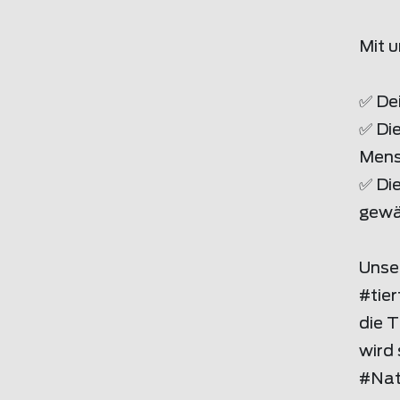
Mit 
✅ De
✅ Di
Mens
✅ Die
gewä
Unser
#tier
die T
wird 
#Natu