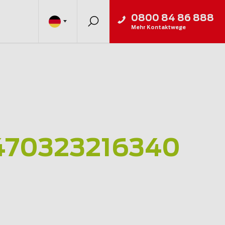
0800 84 86 888
Mehr Kontaktwege
470323216340