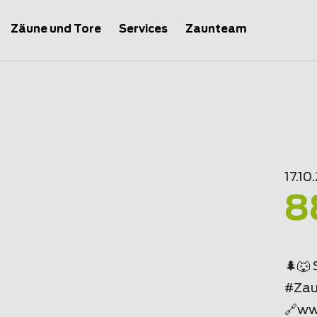
Zäune und Tore
Services
Zaunteam
17.10
8
🌲🐺
#Zau
🔗ww