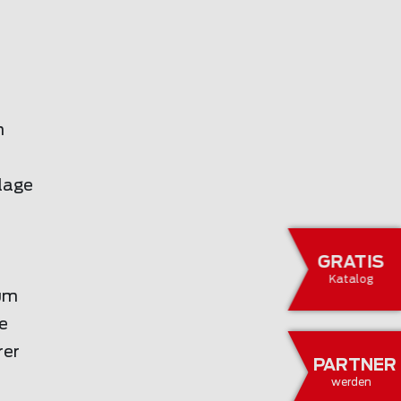
n
dlage
GRATIS
Katalog
 um
de
rer
PARTNER
werden