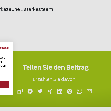
rkezäune #starkesteam
ungen
sere
in
u den
Teilen Sie den Beitrag
Erzählen Sie davon...