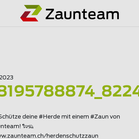
.2023
8195788874_822
 Schütze deine #Herde mit einem #Zaun von
nteam! 🐑🦡
w.
zaunteam
.ch/herdenschutzzaun