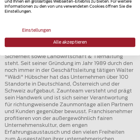
für Zaun- und Torsysteme legt Zaunteam viel Wert
und Ihnen ein großartiges Webseiten-Erlebnis zu bieten. Für weitere
Informationen zu den von uns verwendeten Cookies öffnen Sie die
auf vorbildliche Dienstleistungen und einen hohen
Einstellungen.
Qualitätsstandard.
Zaunteam ist das Franchise-Unternehmen, das für
Einstellungen
größte Auswahl, persönliche Beratung und
Alle akzeptieren
fachgerechte Montage rund um Zäune und Tore für
Heim & Garten, Sicht- & Lärmschutz, Industrie &
Sicherheit sowie Landwirtschaft & Tierhaltung
steht. Seit seiner Gründung im Jahr 1989 durch den
noch immer in der Geschäftsleitung tätigen Walter
"Wädi" Hübscher hat das Unternehmen über 100
Standorte in Deutschland, Österreich und der
Schweiz aufgebaut. Zaunteam versteht und prägt
sein Handwerk und ist sich seiner Verantwortung
für richtungweisende Zaunmontage allen Partnern
und Kunden gegenüber bewusst. Franchisenehmer
profitieren von der außergewöhnlich fairen
Unternehmenskultur, dem engen
Erfahrungsaustausch und den vielen Freiheiten
zum Ausgestalten ihrer unternehmerischen