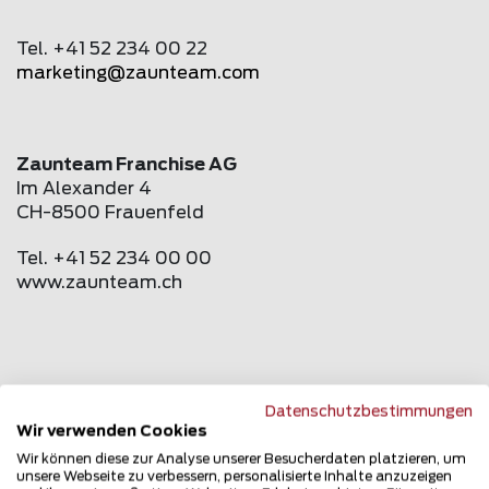
Tel. +41 52 234 00 22
marketing@
zaunteam
.com
Zaunteam Franchise AG
Im Alexander 4
CH-8500 Frauenfeld
Tel. +41 52 234 00 00
www.
zaunteam
.ch
Über Zaunteam
Datenschutzbestimmungen
Wir verwenden Cookies
Starke Zäune. Starkes Team.
Wir können diese zur Analyse unserer Besucherdaten platzieren, um
Als eines der europaweit führenden Unternehmen
unsere Webseite zu verbessern, personalisierte Inhalte anzuzeigen