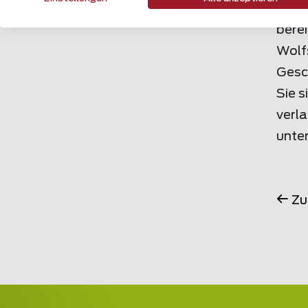
Berü
berei
Wolfs
Gesc
Sie s
verl
unte
Zu