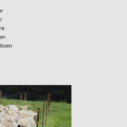
or
n
re
nen
tiven