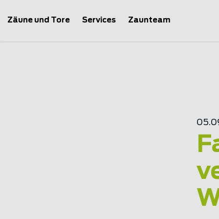
Zäune und Tore
Services
Zaunteam
05.0
F
v
W