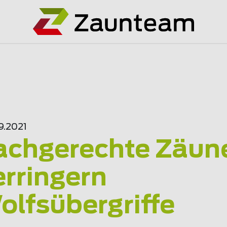
9.2021
achgerechte Zäun
erringern
olfsübergriffe