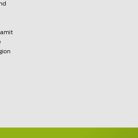
ind
damit
e
gion