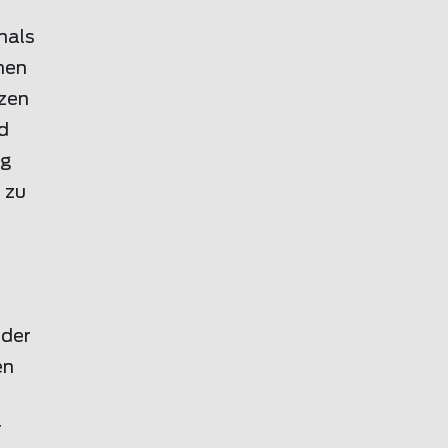
mals
nen
tzen
d
ig
 zu
 der
en
r