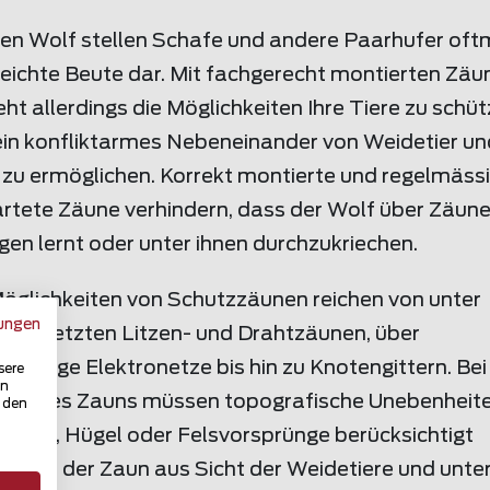
den Wolf stellen Schafe und andere Paarhufer oft
leichte Beute dar. Mit fachgerecht montierten Zäu
ht allerdings die Möglichkeiten Ihre Tiere zu schü
ein konfliktarmes Nebeneinander von Weidetier un
 zu ermöglichen. Korrekt montierte und regelmäss
rtete Zäune verhindern, dass der Wolf über Zäune
gen lernt oder unter ihnen durchzukriechen.
Möglichkeiten von Schutzzäunen reichen von unter
ungen
m gesetzten Litzen- und Drahtzäunen, über
schige Elektronetze bis hin zu Knotengittern. Bei
sere
in
ung des Zauns müssen topografische Unebenheit
u den
Löcher, Hügel oder Felsvorsprünge berücksichtigt
n. Ist der Zaun aus Sicht der Weidetiere und unte