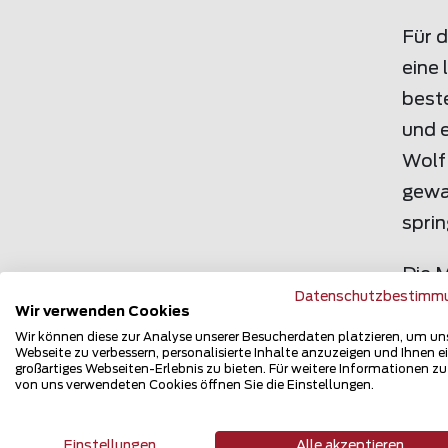
Für 
eine 
beste
und 
Wolf
gewa
sprin
Die 
Datenschutzbestimm
Stro
Wir verwenden Cookies
engma
Wir können diese zur Analyse unserer Besucherdaten platzieren, um un
Webseite zu verbessern, personalisierte Inhalte anzuzeigen und Ihnen e
Plan
großartiges Webseiten-Erlebnis zu bieten. Für weitere Informationen z
von uns verwendeten Cookies öffnen Sie die Einstellungen.
wie 
werde
Einstellungen
Alle akzeptieren