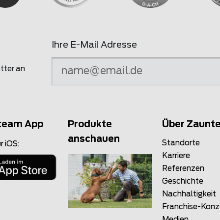
Ihre E-Mail Adresse
tter an
team App
Produkte
Über Zaunt
anschauen
Standorte
r iOS:
Karriere
Referenzen
Geschichte
Nachhaltigkeit
Franchise-Kon
Medien