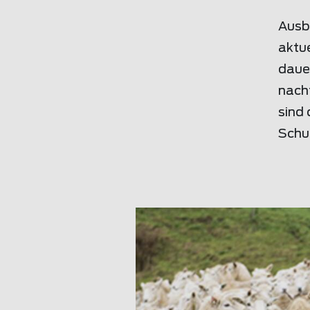
Ausbr
aktue
daue
nacht
sind 
Schu