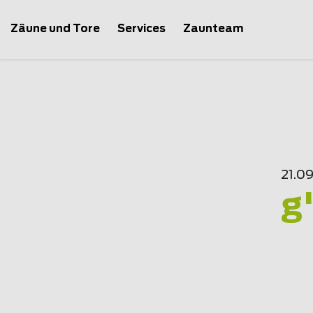
Zäune und Tore
Services
Zaunteam
21.0
g