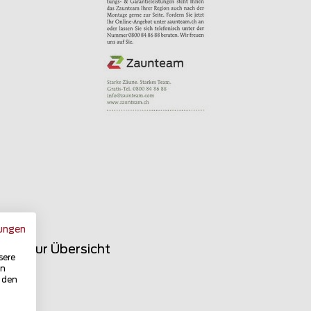
ungen
rück zur Übersicht
sere
in
u den