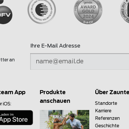
Ihre E-Mail Adresse
tter an
team App
Produkte
Über Zaunt
anschauen
Standorte
r iOS:
Karriere
Referenzen
Geschichte