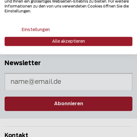
und Ihnen ein großartiges Webseiten-Erlebnis zu bieten. Für weitere
Informationen zu den von uns verwendeten Cookies öffnen Sie die
Mehrfach ausgezeichnet und immer am
Einstellungen.
Puls des Marktes
Einstellungen
Alle akzeptieren
Newsletter
Abonnieren
Kontakt