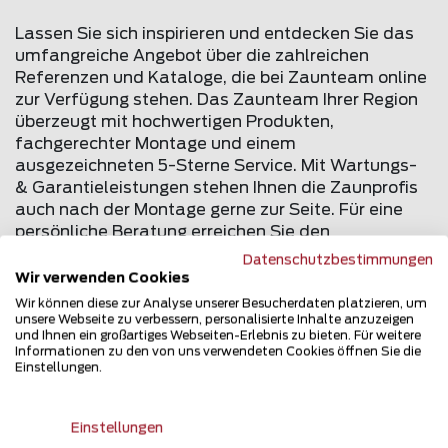
Lassen Sie sich inspirieren und entdecken Sie das
umfangreiche Angebot über die zahlreichen
Referenzen und Kataloge, die bei Zaunteam online
zur Verfügung stehen. Das Zaunteam Ihrer Region
überzeugt mit hochwertigen Produkten,
fachgerechter Montage und einem
ausgezeichneten 5-Sterne Service. Mit Wartungs-
& Garantieleistungen stehen Ihnen die Zaunprofis
auch nach der Montage gerne zur Seite. Für eine
persönliche Beratung erreichen Sie den
Zaunexperten in Ihrer Nähe online oder unter der
Datenschutzbestimmungen
Gratisnummer 0800 84 86 888.
Wir verwenden Cookies
Wir können diese zur Analyse unserer Besucherdaten platzieren, um
unsere Webseite zu verbessern, personalisierte Inhalte anzuzeigen
Zurück zur Übersicht
und Ihnen ein großartiges Webseiten-Erlebnis zu bieten. Für weitere
Informationen zu den von uns verwendeten Cookies öffnen Sie die
Einstellungen.
Einstellungen